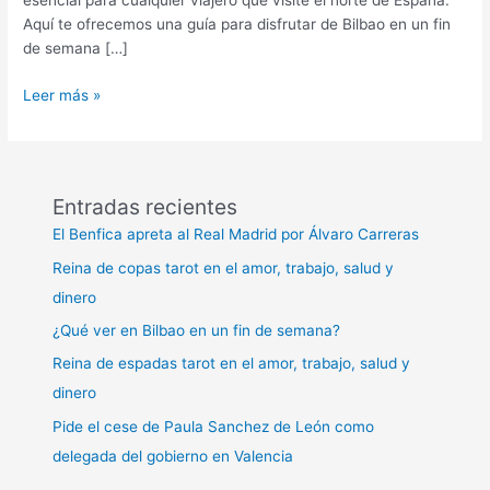
esencial para cualquier viajero que visite el norte de España.
Aquí te ofrecemos una guía para disfrutar de Bilbao en un fin
de semana […]
¿Qué
Leer más »
ver
en
Bilbao
en
Entradas recientes
un
El Benfica apreta al Real Madrid por Álvaro Carreras
fin
de
Reina de copas tarot en el amor, trabajo, salud y
semana?
dinero
¿Qué ver en Bilbao en un fin de semana?
Reina de espadas tarot en el amor, trabajo, salud y
dinero
Pide el cese de Paula Sanchez de León como
delegada del gobierno en Valencia