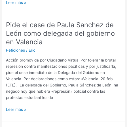
Reina
Leer más »
de
espadas
tarot
Pide el cese de Paula Sanchez de
en
León como delegada del gobierno
el
amor,
en Valencia
trabajo,
Peticiones
/
Eric
salud
y
Acción promovida por Ciudadano Virtual Por tolerar la brutal
dinero
represión contra manifestaciones pacíficas y por justificarla,
pide el cese inmediato de la Delegada del Gobierno en
Valencia. Por declaraciones como estas: «Valencia, 20 feb
(EFE).- La delegada del Gobierno, Paula Sánchez de León, ha
negado hoy que hubiera «represión» policial contra las
protestas estudiantiles de
Pide
Leer más »
el
cese