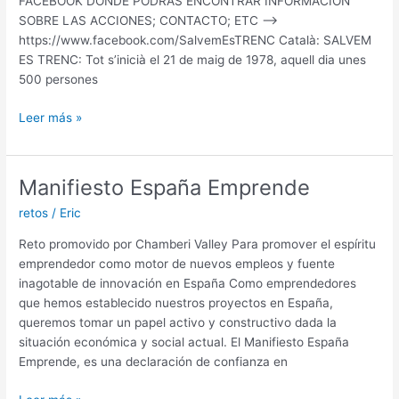
FACEBOOK DONDE PODRÁS ENCONTRAR INFORMACIÓN
SOBRE LAS ACCIONES; CONTACTO; ETC —->
https://www.facebook.com/SalvemEsTRENC Català: SALVEM
ES TRENC: Tot s’inicià el 21 de maig de 1978, aquell dia unes
500 persones
Salvem
Leer más »
Es
Trenc!
Qui
Manifiesto España Emprende
estima
retos
/
Eric
Mallorca
no
Reto promovido por Chamberi Valley Para promover el espíritu
la
emprendedor como motor de nuevos empleos y fuente
destrueix!
inagotable de innovación en España Como emprendedores
/
que hemos establecido nuestros proyectos en España,
Salvemos
queremos tomar un papel activo y constructivo dada la
Es
situación económica y social actual. El Manifiesto España
Trenc!
Emprende, es una declaración de confianza en
Quien
ama
Manifiesto