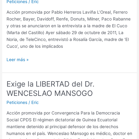
Peticiones
/
Eric
Acción promovida por Pablo Herreros Laviña L’Oreal, Ferrero
Rocher, Bayer, Davidoff, Renfe, Donuts, Milner, Paco Rabanne
y otras se anunciaron en la entrevista a la madre de El Cuco
(Marta del Castillo) Ayer sábado 29 de octubre de 2011, La
Noria, de TeleCinco, entrevistó a Rosalía García, madre de ‘El
Cuco’, uno de los implicados
Retiren
Leer más »
su
publicidad
de
Exige la LIBERTAD del Dr.
programas
WENCESLAO MANSOGO
que
pagan
Peticiones
/
Eric
a
Acción promovida por Convergencia Para la Democracia
familiares
Social CPDS El régimen dictatorial de Guinea Ecuatorial
de
mantiene detenido al principal defensor de los derechos
criminales
humanos en el país. Wenceslao Mansogo es médico, doctor en