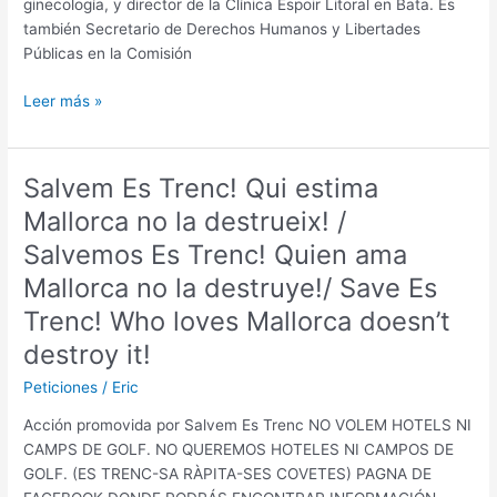
ginecología, y director de la Clínica Espoir Litoral en Bata. Es
también Secretario de Derechos Humanos y Libertades
Públicas en la Comisión
Exige
Leer más »
la
LIBERTAD
del
Salvem Es Trenc! Qui estima
Dr.
Mallorca no la destrueix! /
WENCESLAO
MANSOGO
Salvemos Es Trenc! Quien ama
Mallorca no la destruye!/ Save Es
Trenc! Who loves Mallorca doesn’t
destroy it!
Peticiones
/
Eric
Acción promovida por Salvem Es Trenc NO VOLEM HOTELS NI
CAMPS DE GOLF. NO QUEREMOS HOTELES NI CAMPOS DE
GOLF. (ES TRENC-SA RÀPITA-SES COVETES) PAGNA DE