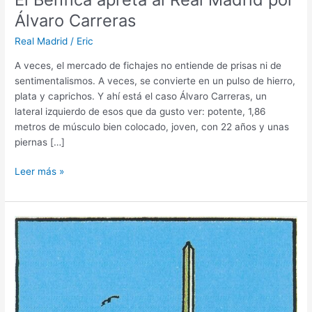
Álvaro Carreras
Real Madrid
/
Eric
A veces, el mercado de fichajes no entiende de prisas ni de
sentimentalismos. A veces, se convierte en un pulso de hierro,
plata y caprichos. Y ahí está el caso Álvaro Carreras, un
lateral izquierdo de esos que da gusto ver: potente, 1,86
metros de músculo bien colocado, joven, con 22 años y unas
piernas […]
El
Leer más »
Benfica
apreta
al
Real
Madrid
por
Álvaro
Carreras