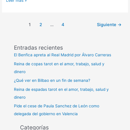
Leer más »
Mallorca
España
no
Emprende
la
destruye!/
1
2
…
4
Siguiente
→
Save
Es
Trenc!
Entradas recientes
Who
loves
El Benfica apreta al Real Madrid por Álvaro Carreras
Mallorca
Reina de copas tarot en el amor, trabajo, salud y
doesn’t
dinero
destroy
it!
¿Qué ver en Bilbao en un fin de semana?
Reina de espadas tarot en el amor, trabajo, salud y
dinero
Pide el cese de Paula Sanchez de León como
delegada del gobierno en Valencia
Categorías