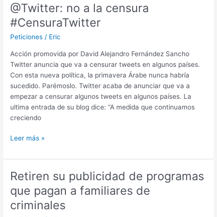
de
@Twitter: no a la censura
Paula
#CensuraTwitter
Sanchez
de
Peticiones
/
Eric
León
Acción promovida por David Alejandro Fernández Sancho
como
Twitter anuncia que va a censurar tweets en algunos países.
delegada
Con esta nueva política, la primavera Árabe nunca habría
del
sucedido. Parémoslo. Twitter acaba de anunciar que va a
gobierno
empezar a censurar algunos tweets en algunos países. La
en
ultima entrada de su blog dice: “A medida que continuamos
Valencia
creciendo
@Twitter:
Leer más »
no
a
la
Retiren su publicidad de programas
censura
que pagan a familiares de
#CensuraTwitter
criminales