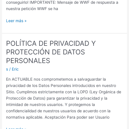
conseguirlo! IMPORTANTE: Mensaje de WWF de respuesta a
nuestra petición WWF se ha
Que
Leer más »
el
Rey
Juan
POLÍTICA DE PRIVACIDAD Y
Carlos
PROTECCIÓN DE DATOS
I
deje
PERSONALES
de
s
/
Eric
ser
el
En ACTUABLE nos comprometemos a salvaguardar la
Presidente
privacidad de los Datos Personales introducidos en nuestro
de
Sitio. Cumplimos estrictamente con la LOPD (Ley Orgánica de
Honor
Protección de Datos) para garantizar la privacidad y la
de
intimidad de nuestros usuarios. Y protegemos la
WWF
confidencialidad de nuestros usuarios de acuerdo con la
España
normativa aplicable. Aceptación Para poder ser Usuario