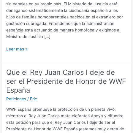
sin papeles en su propio país. El Ministerio de Justicia está
denegando sistemáticamente la ciudadanía española a los
hijos de familias homoparentales nacidos en el extranjero por
gestación subrogada. Entendemos que la administración
española está actuando de manera homófoba y exigimos al
Ministro de Justicia […]
¡Nuestros
Leer más »
hijos
son
españoles!
Que el Rey Juan Carlos I deje de
Por
ser el Presidente de Honor de WWF
la
Igualdad
España
de
Peticiones
/
Eric
acceso
al
WWF España promueve la protección de un planeta vivo,
Registro
mientras el Rey Juan Carlos mata elefantes Apoya y difundre
Civil
esta petición para que el Rey Juan Carlos I deje de ser el
Presidente de Honor de WWF España ¡estamos muy cerca de