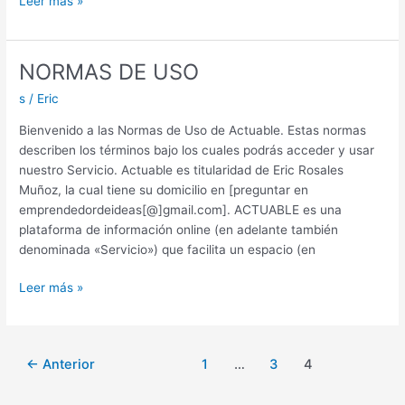
POLÍTICA
Leer más »
DE
PRIVACIDAD
Y
NORMAS DE USO
PROTECCIÓN
s
/
Eric
DE
DATOS
Bienvenido a las Normas de Uso de Actuable. Estas normas
PERSONALES
describen los términos bajo los cuales podrás acceder y usar
nuestro Servicio. Actuable es titularidad de Eric Rosales
Muñoz, la cual tiene su domicilio en [preguntar en
emprendedordeideas[@]gmail.com]. ACTUABLE es una
plataforma de información online (en adelante también
denominada «Servicio») que facilita un espacio (en
NORMAS
Leer más »
DE
USO
←
Anterior
1
…
3
4