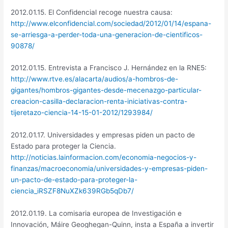
2012.01.15. El Confidencial recoge nuestra causa:
http://www.elconfidencial.com/sociedad/2012/01/14/espana-
se-arriesga-a-perder-toda-una-generacion-de-cientificos-
90878/
2012.01.15. Entrevista a Francisco J. Hernández en la RNE5:
http://www.rtve.es/alacarta/audios/a-hombros-de-
gigantes/hombros-gigantes-desde-mecenazgo-particular-
creacion-casilla-declaracion-renta-iniciativas-contra-
tijeretazo-ciencia-14-15-01-2012/1293984/
2012.01.17. Universidades y empresas piden un pacto de
Estado para proteger la Ciencia.
http://noticias.lainformacion.com/economia-negocios-y-
finanzas/macroeconomia/universidades-y-empresas-piden-
un-pacto-de-estado-para-proteger-la-
ciencia_iRSZF8NuXZk639RGb5qDb7/
2012.01.19. La comisaria europea de Investigación e
Innovación, Máire Geoghegan-Quinn, insta a España a invertir