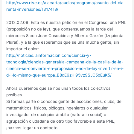
http://www.rtve.es/alacarta/audios/programa/asunto-del-dia-
renta-inversiones/1317418/
2012.02.09. Esta es nuestra petición en el Congreso, una PNL
(proposición no de ley), que consensuamos la tarde del
miércoles 8 con Joan Coscubiela y Alberto Garzón (Izquierda
Plural), y a la que esperamos que se una mucha gente, sin
importar el color:
http://noticias.lainformacion.com/ciencia-y-
tecnologia/ciencias-general/la-campana-de-la-casilla-de-la-
ciencia-se-convierte-en-proposicion-no-de-ley-invertir-en-i-
d-i-lo-mismo-que-europa_B8dE6zHl95vz9SJC5oEuK5/
Ahora queremos que se nos unan todos los colectivos
posibles.
Si formas parte o conoces gente de asociaciones, clubs, de
matemáticos, físicos, biólogos,ingenieros o cualquier
investigador de cualquier ámbito (natural o social) o
agrupación ciudadana de otro tipo favorable a esta PNL,
¡haznos llegar un contacto!