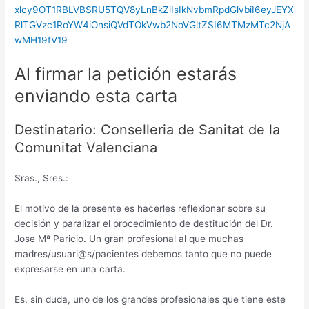
xlcy9OT1RBLVBSRU5TQV8yLnBkZiIsIkNvbmRpdGlvbiI6eyJEYX
RlTGVzc1RoYW4iOnsiQVdTOkVwb2NoVGltZSI6MTMzMTc2NjA
wMH19fV19
Al firmar la petición estarás
enviando esta carta
Destinatario: Conselleria de Sanitat de la
Comunitat Valenciana
Sras., Sres.:
El motivo de la presente es hacerles reflexionar sobre su
decisión y paralizar el procedimiento de destitución del Dr.
Jose Mª Paricio. Un gran profesional al que muchas
madres/usuari@s/pacientes debemos tanto que no puede
expresarse en una carta.
Es, sin duda, uno de los grandes profesionales que tiene este