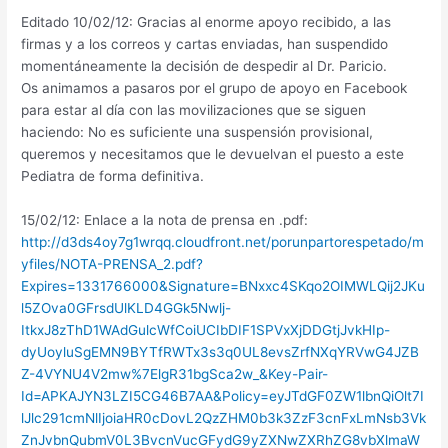
Editado 10/02/12: Gracias al enorme apoyo recibido, a las
firmas y a los correos y cartas enviadas, han suspendido
momentáneamente la decisión de despedir al Dr. Paricio.
Os animamos a pasaros por el grupo de apoyo en Facebook
para estar al día con las movilizaciones que se siguen
haciendo: No es suficiente una suspensión provisional,
queremos y necesitamos que le devuelvan el puesto a este
Pediatra de forma definitiva.
15/02/12: Enlace a la nota de prensa en .pdf:
http://d3ds4oy7g1wrqq.cloudfront.net/porunpartorespetado/m
yfiles/NOTA-PRENSA_2.pdf?
Expires=1331766000&Signature=BNxxc4SKqo2OIMWLQij2JKu
l5ZOva0GFrsdUlKLD4GGk5Nwlj-
ItkxJ8zThD1WAdGulcWfCoiUCIbDIF1SPVxXjDDGtjJvkHIp-
dyUoyluSgEMN9BYTfRWTx3s3q0UL8evsZrfNXqYRVwG4JZB
Z-4VYNU4V2mw%7ElgR31bgSca2w_&Key-Pair-
Id=APKAJYN3LZI5CG46B7AA&Policy=eyJTdGF0ZW1lbnQiOlt7I
lJlc291cmNlIjoiaHR0cDovL2QzZHM0b3k3ZzF3cnFxLmNsb3Vk
ZnJvbnQubmV0L3BvcnVucGFydG9yZXNwZXRhZG8vbXlmaW