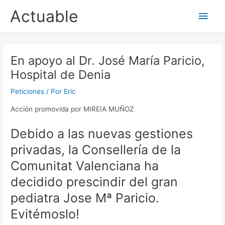
Ir
Actuable
Men
al
contenido
princ
En apoyo al Dr. José María Paricio,
Hospital de Denia
Peticiones
/ Por
Eric
Acción promovida por MIREIA MUÑOZ
Debido a las nuevas gestiones
privadas, la Consellería de la
Comunitat Valenciana ha
decidido prescindir del gran
pediatra Jose Mª Paricio.
Evitémoslo!