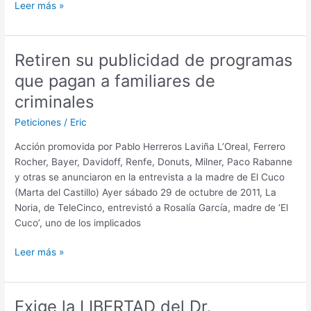
@Twitter:
Leer más »
no
a
la
Retiren su publicidad de programas
censura
que pagan a familiares de
#CensuraTwitter
criminales
Peticiones
/
Eric
Acción promovida por Pablo Herreros Laviña L’Oreal, Ferrero
Rocher, Bayer, Davidoff, Renfe, Donuts, Milner, Paco Rabanne
y otras se anunciaron en la entrevista a la madre de El Cuco
(Marta del Castillo) Ayer sábado 29 de octubre de 2011, La
Noria, de TeleCinco, entrevistó a Rosalía García, madre de ‘El
Cuco’, uno de los implicados
Retiren
Leer más »
su
publicidad
de
Exige la LIBERTAD del Dr.