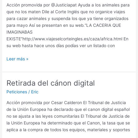
de
Acción promovida por @Justiciapat Ayuda a los animales para
terrorismo
que no los maten Dile al Corte Inglés que no organice viajes
para cazar animales y suspenda los que ya tiene organizados
para mayo Así se presentan en su web.“LA CACERIA QUE
IMAGINABAS
EXISTE”http://www.viajeselcorteingles.es/caza/africa.html En
su web hasta hace unos días podías ver un listado con
Dile
Leer más »
al
Corte
Inglés
Retirada del cánon digital
que
Peticiones
/
Eric
NO
organice
Acción promovida por Cesar Calderon El Tribunal de Justicia
viajes
de la Unión Europea ha declarado que el canon digital español
para
no se ajusta a las leyes comunitarias El Tribunal de Justicia de
cazar
la Unión Europea ha determinado que el Canon, la tasa que se
animales.»El
aplica a la compra de todos los equipos, materiales y soportes
Corte