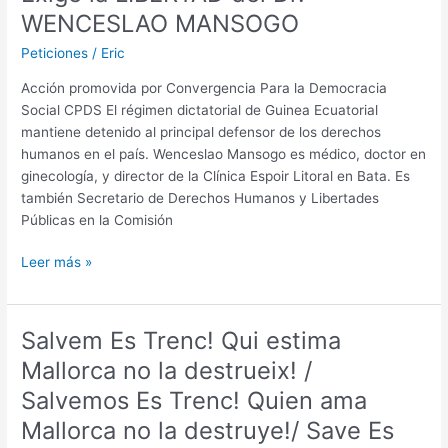
programas
WENCESLAO MANSOGO
que
pagan
Peticiones
/
Eric
a
Acción promovida por Convergencia Para la Democracia
familiares
Social CPDS El régimen dictatorial de Guinea Ecuatorial
de
mantiene detenido al principal defensor de los derechos
criminales
humanos en el país. Wenceslao Mansogo es médico, doctor en
ginecología, y director de la Clínica Espoir Litoral en Bata. Es
también Secretario de Derechos Humanos y Libertades
Públicas en la Comisión
Exige
Leer más »
la
LIBERTAD
del
Salvem Es Trenc! Qui estima
Dr.
Mallorca no la destrueix! /
WENCESLAO
MANSOGO
Salvemos Es Trenc! Quien ama
Mallorca no la destruye!/ Save Es