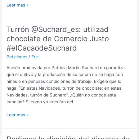
Inglés
Retirada
Leer más »
to
del
stop
cánon
selling
digital
Turrón @Suchard_es: utilizad
hunting
trips»
chocolate de Comercio Justo
#elCacaodeSuchard
Peticiones
/
Eric
Acción promovida por Patricia Martín Suchard no garantiza
que el cultivo y la producción de su cacao no se haga con
niños o en penosas condiciones de trabajo. Exígele que lo
haga. “En estas Navidades, turrón de chocolate; en estas
Navidades, turrón de Suchard”. ¿Quién no conoce esta
canción? Si como yo eres fan del
Turrón
Leer más »
@Suchard_es:
utilizad
chocolate