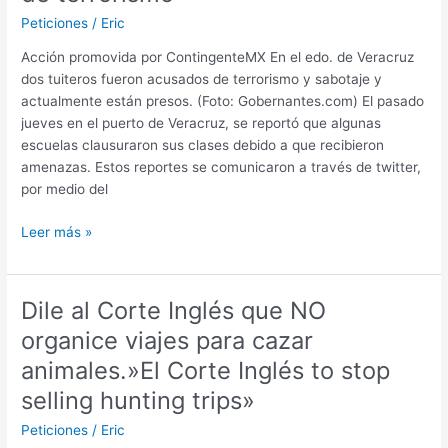
la
Peticiones
/
Eric
destrueix!
/
Acción promovida por ContingenteMX En el edo. de Veracruz
Salvemos
dos tuiteros fueron acusados de terrorismo y sabotaje y
Es
actualmente están presos. (Foto: Gobernantes.com) El pasado
Trenc!
jueves en el puerto de Veracruz, se reportó que algunas
Quien
escuelas clausuraron sus clases debido a que recibieron
ama
amenazas. Estos reportes se comunicaron a través de twitter,
Mallorca
por medio del
no
la
Pídele
Leer más »
destruye!/
al
Save
gobernador
Es
de
Dile al Corte Inglés que NO
Trenc!
Veracruz
organice viajes para cazar
Who
libertad
loves
para
animales.»El Corte Inglés to stop
Mallorca
los
selling hunting trips»
doesn’t
tuiteros
destroy
acusados
Peticiones
/
Eric
it!