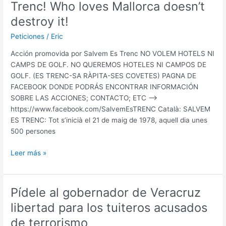
Trenc! Who loves Mallorca doesn’t
destroy it!
Peticiones
/
Eric
Acción promovida por Salvem Es Trenc NO VOLEM HOTELS NI
CAMPS DE GOLF. NO QUEREMOS HOTELES NI CAMPOS DE
GOLF. (ES TRENC-SA RÀPITA-SES COVETES) PAGNA DE
FACEBOOK DONDE PODRÁS ENCONTRAR INFORMACIÓN
SOBRE LAS ACCIONES; CONTACTO; ETC —->
https://www.facebook.com/SalvemEsTRENC Català: SALVEM
ES TRENC: Tot s’inicià el 21 de maig de 1978, aquell dia unes
500 persones
Salvem
Leer más »
Es
Trenc!
Qui
Pídele al gobernador de Veracruz
estima
libertad para los tuiteros acusados
Mallorca
no
de terrorismo