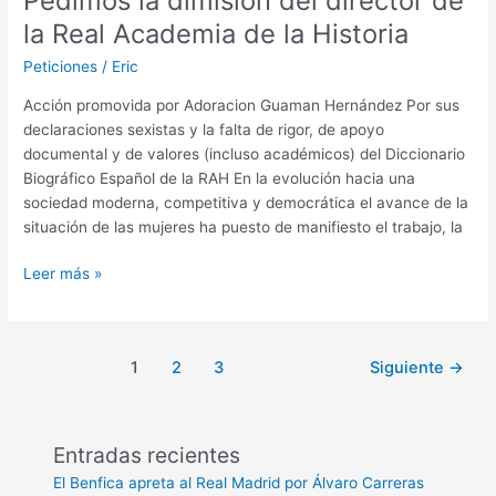
Pedimos la dimisión del director de
de
la Real Academia de la Historia
Comercio
Justo
Peticiones
/
Eric
#elCacaodeSuchard
Acción promovida por Adoracion Guaman Hernández Por sus
declaraciones sexistas y la falta de rigor, de apoyo
documental y de valores (incluso académicos) del Diccionario
Biográfico Español de la RAH En la evolución hacia una
sociedad moderna, competitiva y democrática el avance de la
situación de las mujeres ha puesto de manifiesto el trabajo, la
Pedimos
Leer más »
la
dimisión
del
1
2
3
Siguiente
→
director
de
la
Real
Entradas recientes
Academia
El Benfica apreta al Real Madrid por Álvaro Carreras
de