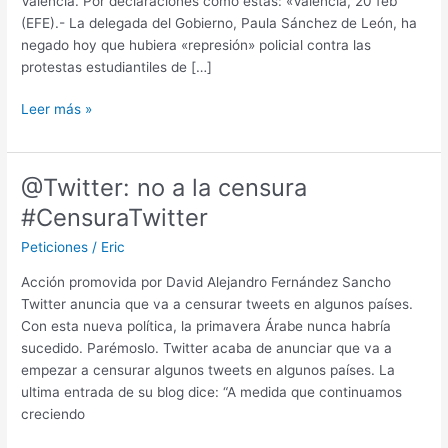
Valencia. Por declaraciones como estas: «Valencia, 20 feb
(EFE).- La delegada del Gobierno, Paula Sánchez de León, ha
negado hoy que hubiera «represión» policial contra las
protestas estudiantiles de […]
Pide
Leer más »
el
cese
de
@Twitter: no a la censura
Paula
#CensuraTwitter
Sanchez
de
Peticiones
/
Eric
León
Acción promovida por David Alejandro Fernández Sancho
como
Twitter anuncia que va a censurar tweets en algunos países.
delegada
Con esta nueva política, la primavera Árabe nunca habría
del
sucedido. Parémoslo. Twitter acaba de anunciar que va a
gobierno
empezar a censurar algunos tweets en algunos países. La
en
ultima entrada de su blog dice: “A medida que continuamos
Valencia
creciendo